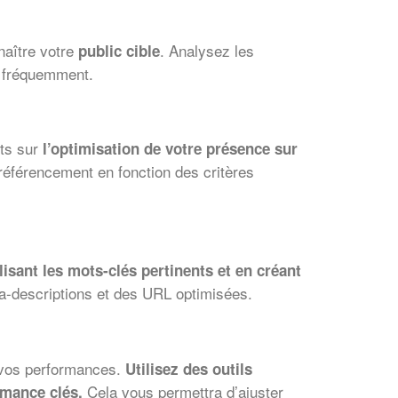
naître votre
. Analysez les
public cible
us fréquemment.
rts sur
l’optimisation de votre présence sur
référencement en fonction des critères
✕
Vous êtes un
lisant les mots-clés pertinents et en créant
professionnel ?
ta-descriptions et des URL optimisées.
Augmentez votre
et
chiffre d'affaires
vos
tout en gagnant de
marges
t vos performances.
Utilisez des outils
!
nouveaux clients
Cela vous permettra d’ajuster
rmance clés.