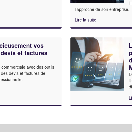
l
l'approche de son entreprise.
Lire la suite
icieusement vos
L
 devis et factures
p
d
n commerciale avec des outils
des devis et factures de
D
fessionnelle.
l
d
L