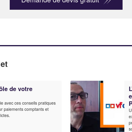
et
ôle de votre
L
e
P
rie avec ces conseils pratiques
our paiements comptants et
U
ictes.
e
p
s