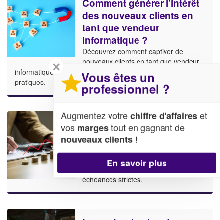
Comment générer l’intérêt
des nouveaux clients en
tant que vendeur
informatique ?
Découvrez comment captiver de
nouveaux clients en tant que vendeur
✕
informatique grâce à des stratégies efficaces et des astuces
Vous êtes un
pratiques.
professionnel ?
Augmentez votre
et
chiffre d'affaires
Garder le contrôle de votre
vos
tout en gagnant de
marges
trésorerie
!
nouveaux clients
Maîtrisez votre trésorerie avec ces
conseils pratiques : offrez des remises
En savoir plus
pour paiements comptants et fixez des
échéances strictes.