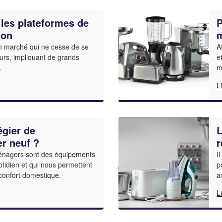
 les plateformes de
P
ion
m
un marché qui ne cesse de se
A
ours, impliquant de grands
e
.
m
L
égier de
L
er neuf ?
r
ménagers sont des équipements
I
tidien et qui nous permettent
p
 confort domestique.
a
L