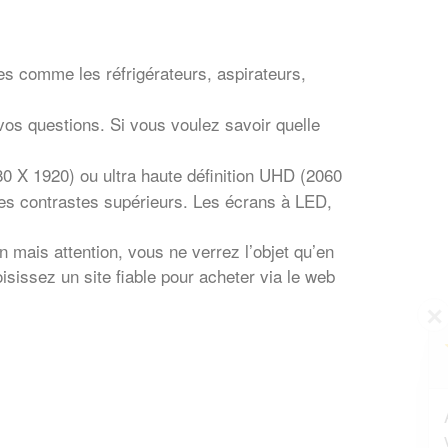
s comme les réfrigérateurs, aspirateurs,
vos questions. Si vous voulez savoir quelle
80 X 1920) ou ultra haute définition UHD (2060
des contrastes supérieurs. Les écrans à LED,
mais attention, vous ne verrez l’objet qu’en
isissez un site fiable pour acheter via le web
✕
Vous êtes un
professionnel ?
Augmentez votre
et
chiffre d'affaires
vos
tout en gagnant de
marges