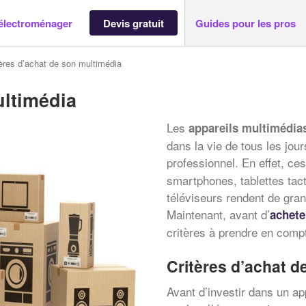
électroménager
Devis gratuit
Guides pour les pros
tères d’achat de son multimédia
ultimédia
Les
appareils multimédia
dans la vie de tous les jou
professionnel. En effet, ce
smartphones, tablettes tact
téléviseurs rendent de grand
Maintenant, avant d’
achete
critères à prendre en comp
Critères d’achat d
Avant d’investir dans un a