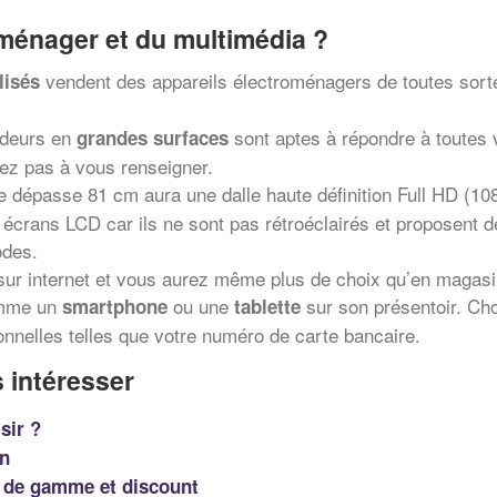
oménager et du multimédia ?
vendent des appareils électroménagers de toutes sorte
lisés
ndeurs en
sont aptes à répondre à toutes 
grandes surfaces
itez pas à vous renseigner.
e dépasse 81 cm aura une dalle haute définition Full HD (10
écrans LCD car ils ne sont pas rétroéclairés et proposent 
odes.
ur internet et vous aurez même plus de choix qu’en magasin 
omme un
ou une
sur son présentoir. Cho
smartphone
tablette
onnelles telles que votre numéro de carte bancaire.
 intéresser
sir ?
on
t de gamme et discount