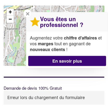
+
✕
Vous êtes un
−
professionnel ?
Augmentez votre
et
chiffre d'affaires
vos
tout en gagnant de
marges
!
nouveaux clients
En savoir plus
Leaflet
| Map data ©
OpenStreetMap contributors,
CC-BY-SA
Demande de devis 100% Gratuit
Erreur lors du chargement du formulaire