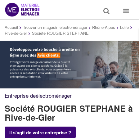
Toggle
Toggle
search
navigat
Accueil
>
Trouver un magasin électroménager
>
Rhône-Alpes
>
Loire
>
Rive-de-Gier
>
Société ROUGIER STEPHANE
Entreprise deélectroménager
Société ROUGIER STEPHANE
à
Rive-de-Gier
Il s'agit de votre entreprise ?