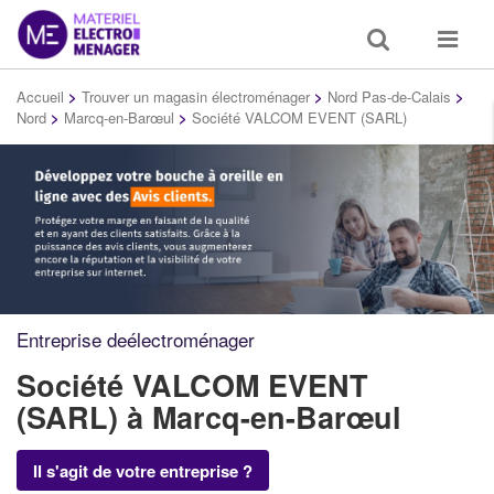
Toggle
Toggle
search
navigat
Accueil
>
Trouver un magasin électroménager
>
Nord Pas-de-Calais
>
Nord
>
Marcq-en-Barœul
>
Société VALCOM EVENT (SARL)
Entreprise deélectroménager
Société VALCOM EVENT
(SARL)
à Marcq-en-Barœul
Il s'agit de votre entreprise ?