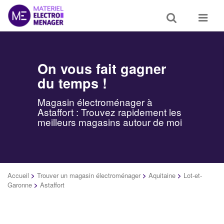
Toggle
Toggle
search
navigat
On vous fait gagner
du temps !
Magasin électroménager à
Astaffort : Trouvez rapidement les
meilleurs magasins autour de moi
Accueil
>
Trouver un magasin électroménager
>
Aquitaine
>
Lot-et-
Garonne
>
Astaffort