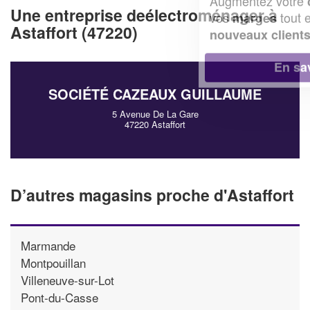
Augmentez votre
et
chiffre d'affaires
Une entreprise deélectroménager à
vos
tout en gagnant de
marges
Astaffort (47220)
!
nouveaux clients
En savoir plus
SOCIÉTÉ CAZEAUX GUILLAUME
5 Avenue De La Gare
47220 Astaffort
D’autres magasins proche d'Astaffort
Marmande
Montpouillan
Villeneuve-sur-Lot
Pont-du-Casse