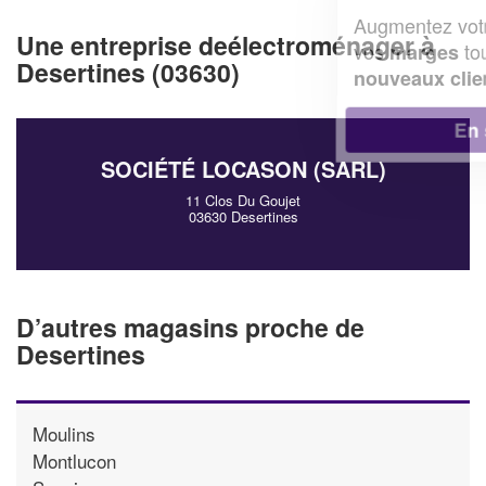
Augmentez votre
et
chiffre d'affaires
Une entreprise deélectroménager à
vos
tout en gagnant de
marges
Desertines (03630)
!
nouveaux clients
En savoir plus
SOCIÉTÉ LOCASON (SARL)
11 Clos Du Goujet
03630 Desertines
D’autres magasins proche de
Desertines
Moulins
Montlucon