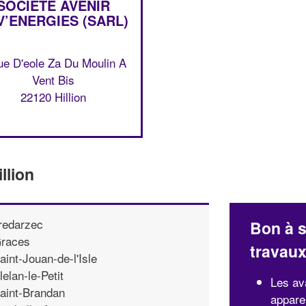
SOCIÉTÉ AVENIR
V’ENERGIES (SARL)
ue D'eole Za Du Moulin A
Vent Bis
22120 Hillion
llion
redarzec
Bon à s
races
travau
aint-Jouan-de-l'Isle
lelan-le-Petit
Les av
aint-Brandan
appare