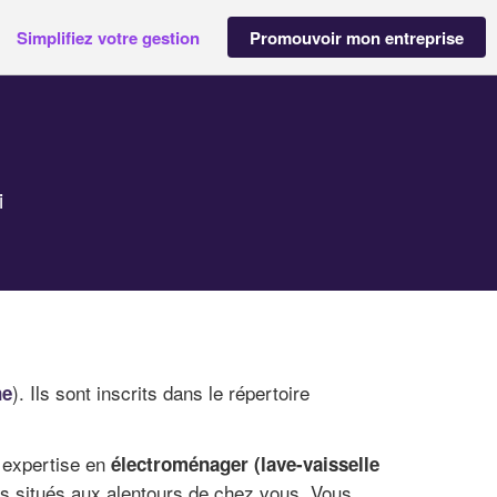
Simplifiez votre gestion
Promouvoir mon entreprise
i
). Ils sont inscrits dans le répertoire
ne
r expertise en
électroménager (lave-vaisselle
és situés aux alentours de chez vous. Vous