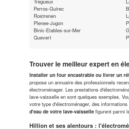
Tregueux
L
Perros-Guirec
B
Rostrenen
L
Plenee-Jugon
P
Binic-Etables-sur-Mer
G
Quevert
P
Trouver le meilleur expert en él
Installer un four encastrable ou livrer un r
propose un annuaire des professionnels recensé
électroménager. Les prestations d'électroménag
lave-vaisselle en sont quelques exemples. Vou
votre type d'électroménager, des informations
figurent parmi l
d'eau de votre lave-vaisselle
Hillion et ses alentours : l'électrom