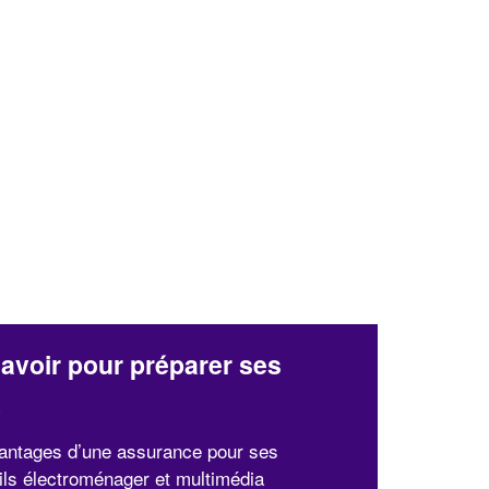
✕
Vous êtes un
professionnel ?
Augmentez votre
et
chiffre d'affaires
vos
tout en gagnant de
marges
!
nouveaux clients
En savoir plus
avoir pour préparer ses
x
antages d’une assurance pour ses
ils électroménager et multimédia