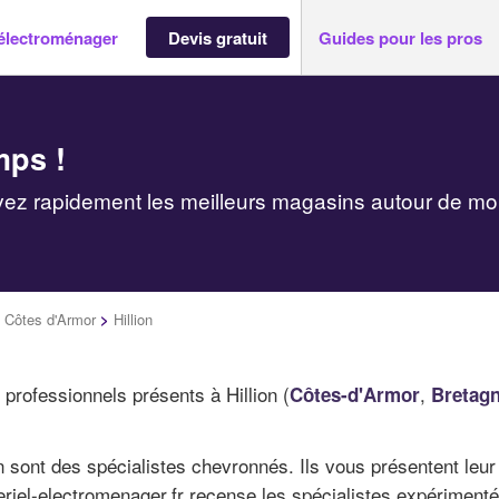
électroménager
Devis gratuit
Guides pour les pros
mps !
vez rapidement les meilleurs magasins autour de mo
>
Côtes d'Armor
>
Hillion
professionnels présents à Hillion (
,
Côtes-d'Armor
Bretag
 sont des spécialistes chevronnés. Ils vous présentent leu
eriel-electromenager.fr recense les spécialistes expériment