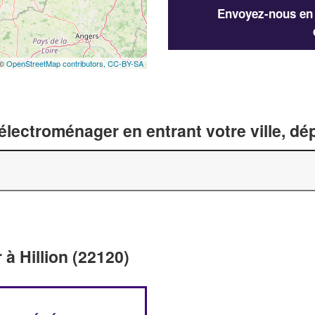
Envoyez-nous en q
 ©
OpenStreetMap contributors,
CC-BY-SA
lectroménager en entrant votre ville, d
à Hillion (22120)