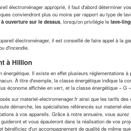
ppareil électroménager approprié, il faut d'abord déterminer v
ques conviendront plus ou moins par rapport au type de lave-li
, lorsqu'on privilégie le
e à ouverture sur le dessus
lave-lin
reil électroménager, il est conseillé de faire appel à la ga
ou d'incendie.
t à Hillion
on énergétique. Il existe en effet plusieurs réglementations 
 chacun. À titre d'exemple, la classe énergétique indique la 
plus économe affichée en vert, et la classe énergétique « G »
és sur materiel-electromenager.fr ainsi que les tarifs des 
ute démarche, les spécialistes référencés sur materiel-elec
ations à vos appareils. Grâce à notre annuaire, vous aurez 
guideront et vous épauleront dans la réalisation de vos proj
, et bénéficiez d'un accompagnement de qualité de même que 