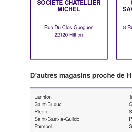
SOCIÉTÉ CHATELLIER
MICHEL
SA
Rue Du Clos Gueguen
8 R
22120 Hillion
D’autres magasins proche de Hi
Lannion
T
Saint-Brieuc
G
Plerin
S
Saint-Cast-le-Guildo
P
Paimpol
S