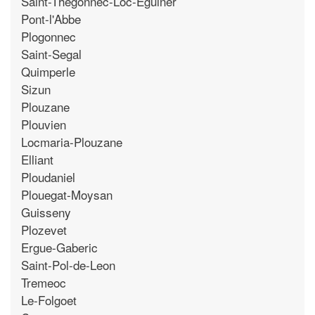
Saint-Thegonnec-Loc-Eguiner
Pont-l'Abbe
Plogonnec
Saint-Segal
Quimperle
Sizun
Plouzane
Plouvien
Locmaria-Plouzane
Elliant
Ploudaniel
Plouegat-Moysan
Guisseny
Plozevet
Ergue-Gaberic
Saint-Pol-de-Leon
Tremeoc
Le-Folgoet