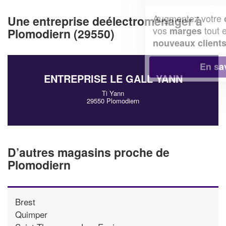
Augmentez votre
et
chiffre d'affaires
Une entreprise deélectroménager à
vos
tout en gagnant de
marges
Plomodiern (29550)
!
nouveaux clients
En savoir plus
ENTREPRISE LE GALL YANN
Ti Yann
29550 Plomodiern
D’autres magasins proche de
Plomodiern
Brest
Quimper