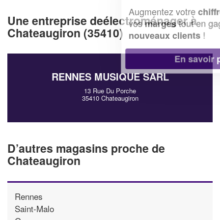
Augmentez votre
et
chiffre d'affaires
Une entreprise deélectroménager à
vos
tout en gagnant de
marges
Chateaugiron (35410)
!
nouveaux clients
En savoir plus
RENNES MUSIQUE SARL
13 Rue Du Porche
35410 Chateaugiron
D’autres magasins proche de
Chateaugiron
Rennes
Saint-Malo