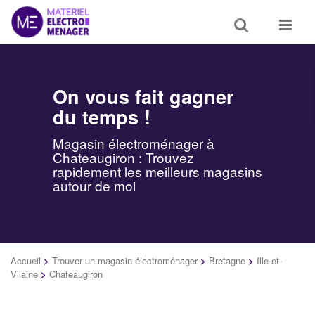
Toggle
Toggle
search
navigat
On vous fait gagner
du temps !
Magasin électroménager à
Chateaugiron : Trouvez
rapidement les meilleurs magasins
autour de moi
Accueil
>
Trouver un magasin électroménager
>
Bretagne
>
Ille-et-
Vilaine
>
Chateaugiron