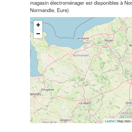
magasin électroménager est disponibles à No
Normandie, Eure)
+
−
Leaflet
| Map data