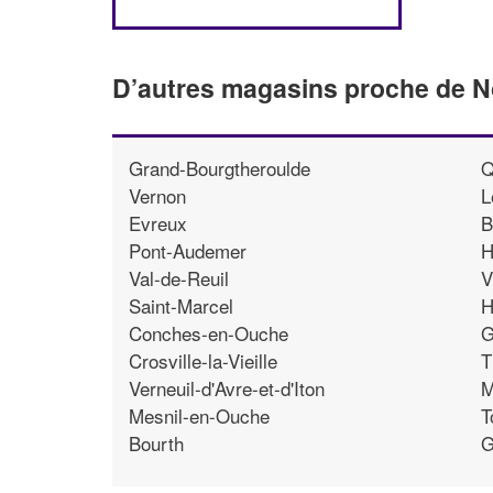
D’autres magasins proche de 
Grand-Bourgtheroulde
Q
Vernon
L
Evreux
B
Pont-Audemer
H
Val-de-Reuil
V
Saint-Marcel
H
Conches-en-Ouche
G
Crosville-la-Vieille
T
Verneuil-d'Avre-et-d'Iton
M
Mesnil-en-Ouche
T
Bourth
G