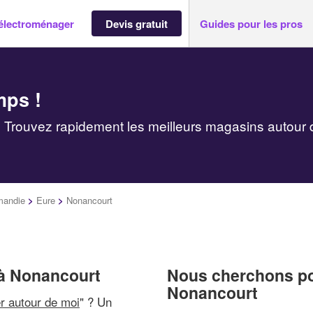
électroménager
Devis gratuit
Guides pour les pros
mps !
 Trouvez rapidement les meilleurs magasins autour 
mandie
>
Eure
>
Nonancourt
 à Nonancourt
Nous cherchons pou
Nonancourt
r autour de moi
" ? Un