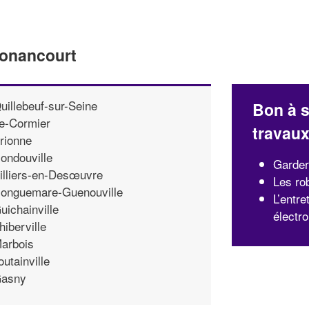
Nonancourt
uillebeuf-sur-Seine
Bon à s
e-Cormier
travau
rionne
ondouville
Garder 
illiers-en-Desœuvre
Les rob
onguemare-Guenouville
L’entre
uichainville
électr
hiberville
arbois
outainville
asny