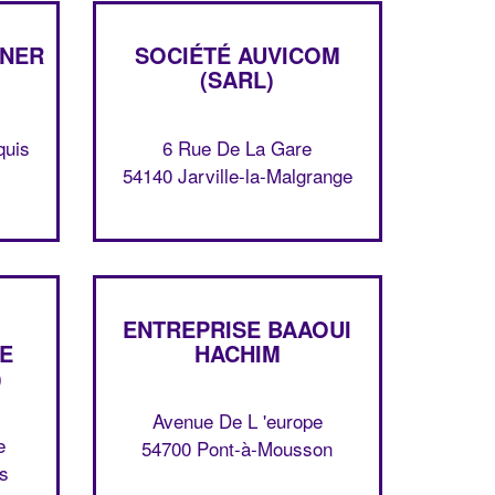
NNER
SOCIÉTÉ AUVICOM
(SARL)
quis
6 Rue De La Gare
54140 Jarville-la-Malgrange
✕
Vous êtes un
professionnel ?
ENTREPRISE BAAOUI
DE
HACHIM
)
Augmentez votre
et
chiffre d'affaires
vos
tout en gagnant de
marges
Avenue De L 'europe
!
nouveaux clients
e
54700 Pont-à-Mousson
is
En savoir plus