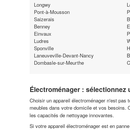
Longwy
L
Pont-à-Mousson
P
Saizerais
B
Benney
E
Einvaux
P
Ludres
W
Sponville
H
Laneuveville-Devant-Nancy
B
Dombasle-sur-Meurthe
C
Électroménager : sélectionnez 
Choisir un appareil électroménager n'est pas t
meubles dans votre domicile et vos besoins.
les capacités de nettoyage innovantes.
Si votre appareil électroménager est en panne 