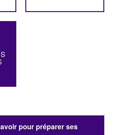
-
US
S
avoir pour préparer ses