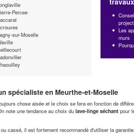
travau
onglaville
ierre-Percee
Consei
accarat
projec
crouves
Les ap
agny-sur-Moselle
murs
aville
Pourquo
eillecourt
adonviller
haouilley
un spécialiste en Meurthe-et-Moselle
oujours chose aisée et le choix se fera en fonction de diffé
 On note une tendance au choix du
pour l
lave-linge séchant
ou cassé, il est fortement recommandé d'utiliser la garanti