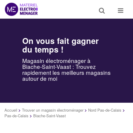
Toggle
Toggle
search
navigat
On vous fait gagner
du temps !
Magasin électroménager à
Biache-Saint-Vaast : Trouvez
rapidement les meilleurs magasins
autour de moi
Accueil
>
Trouver un magasin électroménager
>
Nord Pas-de-Calais
>
Pas-de-Calais
>
Biache-Saint-Vaast