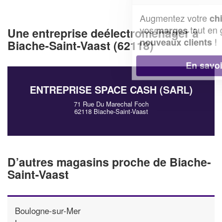
Augmentez votre
et
chiffre d'affaires
vos
tout en gagnant de
marges
Une entreprise deélectroménager à
!
nouveaux clients
Biache-Saint-Vaast (62118)
En savoir plus
ENTREPRISE SPACE CASH (SARL)
71 Rue Du Marechal Foch
62118 Biache-Saint-Vaast
D’autres magasins proche de Biache-
Saint-Vaast
Boulogne-sur-Mer