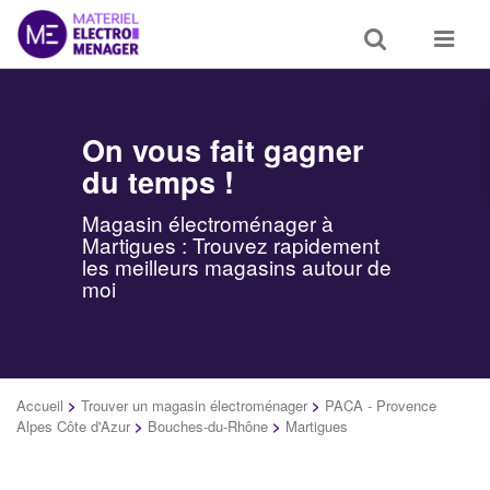
Toggle
Toggle
search
navigat
On vous fait gagner
du temps !
Magasin électroménager à
Martigues : Trouvez rapidement
les meilleurs magasins autour de
moi
Accueil
>
Trouver un magasin électroménager
>
PACA - Provence
Alpes Côte d'Azur
>
Bouches-du-Rhône
>
Martigues