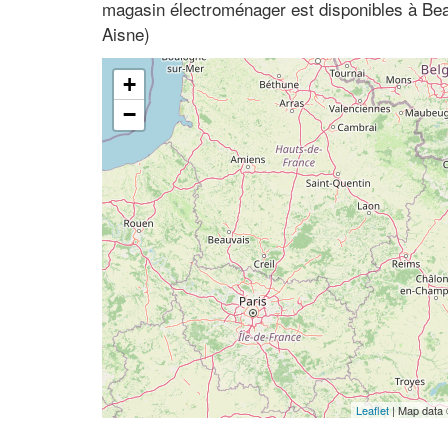
magasin électroménager est disponibles à Bea
Aisne)
+
−
Leaflet
| Map data