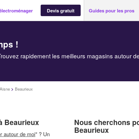
électroménager
Devis gratuit
Guides pour les pros
mps !
rouvez rapidement les meilleurs magasins autour d
Aisne
>
Beaurieux
à Beaurieux
Nous cherchons pou
Beaurieux
r autour de moi
" ? Un