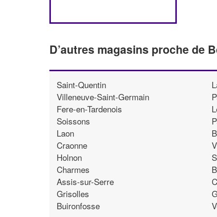
D’autres magasins proche de B
Saint-Quentin
L
Villeneuve-Saint-Germain
P
Fere-en-Tardenois
L
Soissons
P
Laon
B
Craonne
V
Holnon
S
Charmes
B
Assis-sur-Serre
C
Grisolles
G
Buironfosse
V