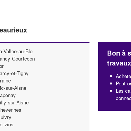
eaurieux
a-Vallee-au-Ble
Bon à s
ancy-Courtecon
travau
or
arcy-et-Tigny
Achete
raine
Peut-o
ic-sur-Aisne
Les ca
aponay
connec
illy-sur-Aisne
hevennes
uivry
ervins