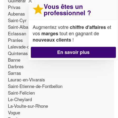
✕
Guilherand-Granges
Vous êtes un
Privas
professionnel ?
Aubenas
Saint-Cyr
Augmentez votre
et
Saint-Alban-d'Ay
chiffre d'affaires
vos
tout en gagnant de
marges
Eclassan
!
nouveaux clients
Pranles
Lalevade-d'Ardeche
En savoir plus
Quintenas
Banne
Darbres
Sarras
Laurac-en-Vivarais
Saint-Etienne-de-Fontbellon
Saint-Felicien
Le-Cheylard
La-Voulte-sur-Rhone
Vogue