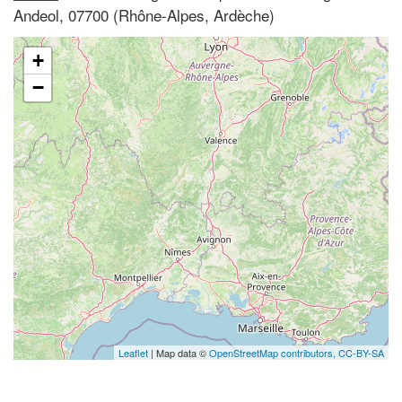
Andeol, 07700 (Rhône-Alpes, Ardèche)
+
−
Leaflet
| Map data ©
OpenStreetMap contributors,
CC-BY-SA