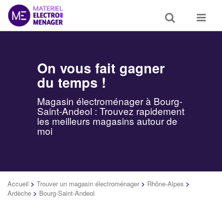
Toggle
Toggle
search
navigat
On vous fait gagner
du temps !
Magasin électroménager à Bourg-
Saint-Andeol : Trouvez rapidement
les meilleurs magasins autour de
moi
Accueil
>
Trouver un magasin électroménager
>
Rhône-Alpes
>
Ardèche
>
Bourg-Saint-Andeol