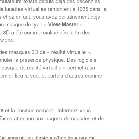
mulateurs existe depuis déjà des décennies.
e lunettes virtuelles remontent à 1935 dans la
s étiez enfant, vous avez certainement déjà
un masque de type «
»
View-Master
 3D a été commercialisé dès la fin des
images.
es masques 3D de « réalité virtuelle »,
imuler la présence physique. Des logiciels
 casque de réalité virtuelle » permet à un
premier lieu la vue, et parfois d’autres comme
et la position nomade. Informez-vous
re
aites attention aux risques de nausées et de
Cet appareil multimédia n’implique pas de