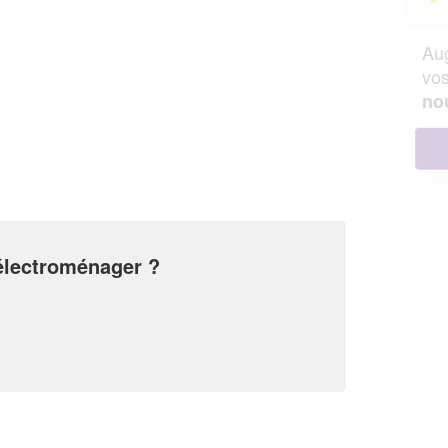
Augmentez votre
et
chiffre d'affaires
vos
tout en gagnant de
marges
!
nouveaux clients
En savoir plus
 électroménager ?