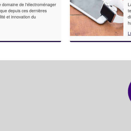
e domaine de l'électroménager
L
que depuis ces dernières
t
ité et innovation du
d
h
L