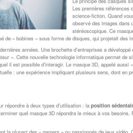
Le principe des casques si
Les premières références d
science-fiction. Quand vou
observé des images dans 
stéréoscopique. Ce masque
ipé de « bobines » sous forme de disques, qui projetait des 
ernières années. Une brochette d’entreprises a développé d
teur ». Cette nouvelle technologie informatique permet de s
uel il est possible d’interagir. Le masque 3D, appelé aussi «
virtuelle : une expérience impliquant plusieurs sens, dont en 
 répondre à deux types d’utilisation : la
position sédentai
terminer quel masque 3D répondra le mieux à vos besoins. F
font la plupart des « gamers » ou passionnés de jeux vidéo. 