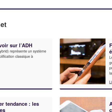
et
voir sur l’ADH
F
é
Hybrid) représente un système
lification classique à
L
g
p
l
L
r tendance : les
A
tes