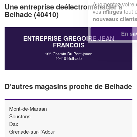
Augmentez votre
et
chiffre d'affaires
Une entreprise deélectroménager à
vos
tout en gagnant de
marges
Belhade (40410)
!
nouveaux clients
En savoir plus
ENTREPRISE GREGOIRE JEAN
FRANCOIS
185 Chemin Du Pont-jouan
40410 Belhade
D’autres magasins proche de Belhade
Mont-de-Marsan
Soustons
Dax
Grenade-sur-l'Adour