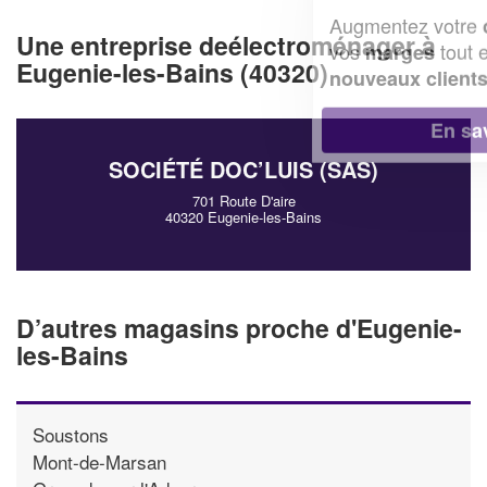
Augmentez votre
et
chiffre d'affaires
Une entreprise deélectroménager à
vos
tout en gagnant de
marges
Eugenie-les-Bains (40320)
!
nouveaux clients
En savoir plus
SOCIÉTÉ DOC’LUIS (SAS)
701 Route D'aire
40320 Eugenie-les-Bains
D’autres magasins proche d'Eugenie-
les-Bains
Soustons
Mont-de-Marsan