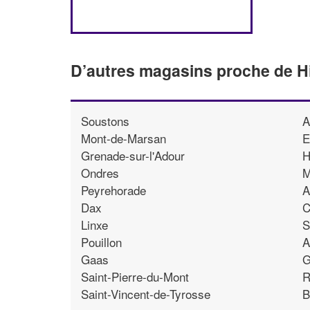
D’autres magasins proche de H
Soustons
A
Mont-de-Marsan
E
Grenade-sur-l'Adour
H
Ondres
M
Peyrehorade
A
Dax
C
Linxe
S
Pouillon
A
Gaas
G
Saint-Pierre-du-Mont
R
Saint-Vincent-de-Tyrosse
B