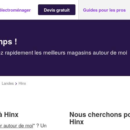
électroménager
Devis gratuit
Guides pour les pros
mps !
z rapidement les meilleurs magasins autour de moi
>
Landes
>
Hinx
à Hinx
Nous cherchons pou
Hinx
r autour de moi
" ? Un