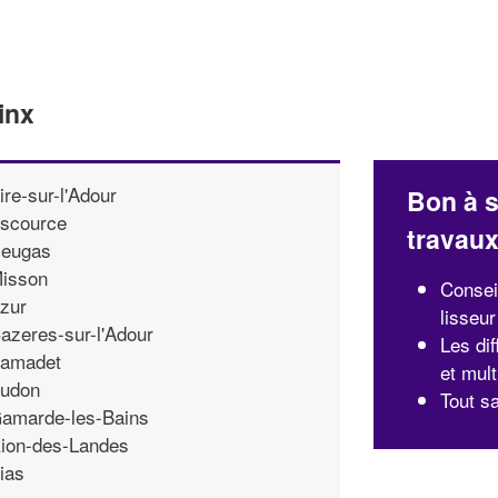
inx
ire-sur-l'Adour
Bon à s
scource
travau
eugas
isson
Consei
zur
lisseur
azeres-sur-l'Adour
Les di
amadet
et mul
udon
Tout sa
amarde-les-Bains
ion-des-Landes
ias