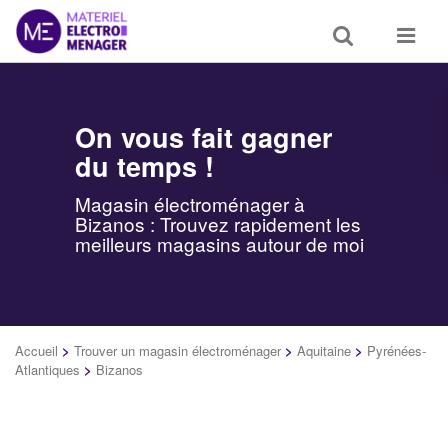
Toggle
Toggle
search
navigat
On vous fait gagner
du temps !
Magasin électroménager à
Bizanos : Trouvez rapidement les
meilleurs magasins autour de moi
Accueil
>
Trouver un magasin électroménager
>
Aquitaine
>
Pyrénées-
Atlantiques
>
Bizanos