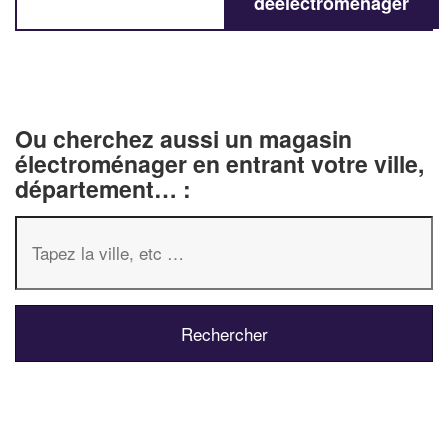
deélectroménager
Ou cherchez aussi un magasin
électroménager en entrant votre ville,
département… :
✕
Vous êtes un
professionnel
Augmentez votre
chiffre 