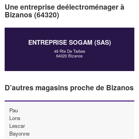
vos
tout en gagn
marges
Une entreprise deélectroménager à
!
nouveaux clients
Bizanos (64320)
En savoir pl
ENTREPRISE SOGAM (SAS)
49 Rte De Tarbes
64320 Bizanos
D’autres magasins proche de Bizanos
Pau
Lons
Lescar
Bayonne