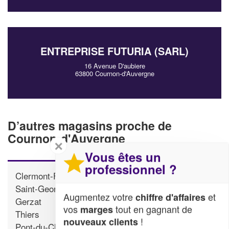
ENTREPRISE FUTURIA (SARL)
16 Avenue D'aubiere
63800 Cournon-d'Auvergne
D’autres magasins proche de
Cournon-d'Auvergne
✕
Vous êtes un
professionnel ?
Clermont-Ferrand
Saint-Georges-de-Mons
Augmentez votre
et
chiffre d'affaires
Gerzat
vos
tout en gagnant de
marges
Thiers
!
nouveaux clients
Pont-du-Chateau