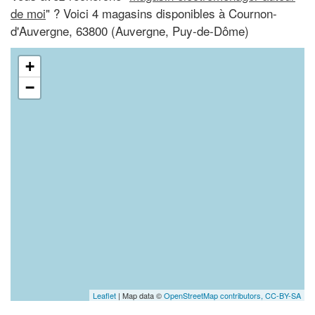
de moi
" ? Voici 4 magasins disponibles à Cournon-
d'Auvergne, 63800 (Auvergne, Puy-de-Dôme)
+
−
Leaflet
| Map data ©
OpenStreetMap contributors,
CC-BY-SA