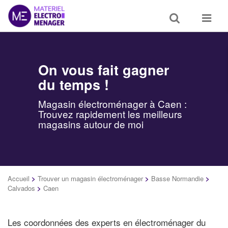
Toggle
Toggle
search
navigat
On vous fait gagner
du temps !
Magasin électroménager à Caen :
Trouvez rapidement les meilleurs
magasins autour de moi
Accueil
>
Trouver un magasin électroménager
>
Basse Normandie
>
Calvados
>
Caen
Les coordonnées des experts en électroménager du