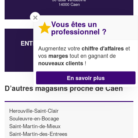
14000 Caen
✕
Vous êtes un
professionnel ?
ENTREPRISE ABP AUDIO (SARL)
Augmentez votre
et
chiffre d'affaires
27 Rue Du Marais
vos
tout en gagnant de
marges
14000 Caen
!
nouveaux clients
En savoir plus
D’autres magasins proche de Caen
Herouville-Saint-Clair
Souleuvre-en-Bocage
Saint-Martin-de-Mieux
Saint-Martin-des-Entrees