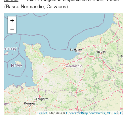
(Basse Normandie, Calvados)
+
−
Leaflet
| Map data ©
OpenStreetMap contributors,
CC-BY-SA