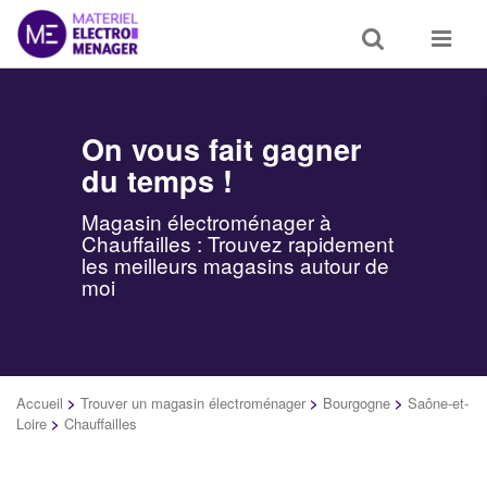
Toggle
Toggle
search
navigat
On vous fait gagner
du temps !
Magasin électroménager à
Chauffailles : Trouvez rapidement
les meilleurs magasins autour de
moi
Accueil
>
Trouver un magasin électroménager
>
Bourgogne
>
Saône-et-
Loire
>
Chauffailles