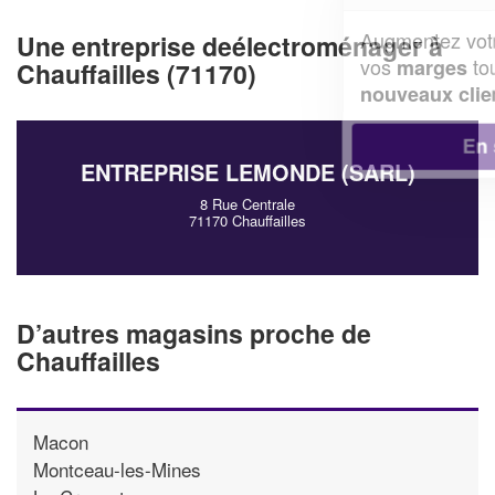
Augmentez votre
et
chiffre d'affaires
Une entreprise deélectroménager à
vos
tout en gagnant de
marges
Chauffailles (71170)
!
nouveaux clients
En savoir plus
ENTREPRISE LEMONDE (SARL)
8 Rue Centrale
71170 Chauffailles
D’autres magasins proche de
Chauffailles
Macon
Montceau-les-Mines