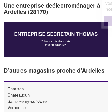
vos
tout en gagnant de
marges
Une entreprise deélectroménager à
!
nouveaux clients
Ardelles (28170)
En savoir plus
ENTREPRISE SECRETAIN THOMAS
7 Route De Jaudrais
28170 Ardelles
D’autres magasins proche d'Ardelles
Chartres
Chateaudun
Saint-Remy-sur-Avre
Vernouillet