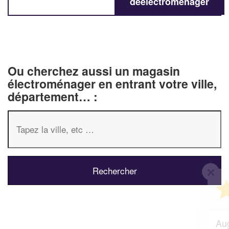
deélectroménager
Ou cherchez aussi un magasin
électroménager en entrant votre ville,
département… :
✕
Vous êtes un
professionnel ?
Augmentez votre
e
chiffre d'affaires