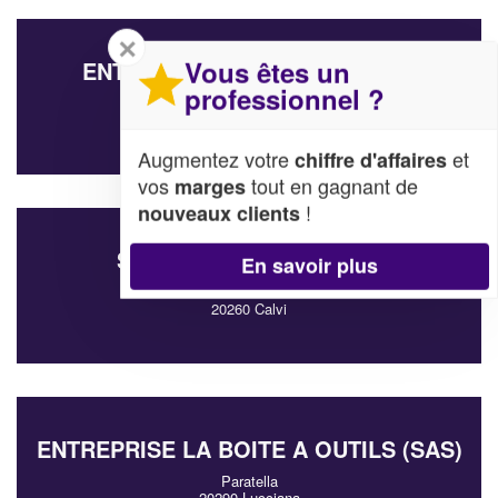
✕
Vous êtes un
ENTREPRISE PROBASE (SARL)
professionnel ?
Rogliano
20247 Rogliano
Augmentez votre
et
chiffre d'affaires
vos
tout en gagnant de
marges
!
nouveaux clients
SOCIÉTÉ FETIS JEROME
En savoir plus
Residence Le Domaine De Maria Stella
20260 Calvi
ENTREPRISE LA BOITE A OUTILS (SAS)
Paratella
20290 Lucciana