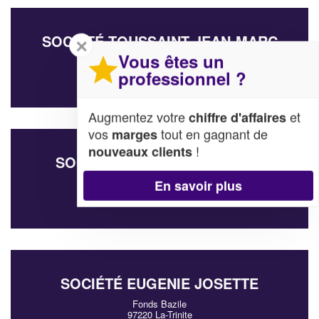
SOCIÉTÉ TOUSSAINT JEAN-MARC
✕
Vous êtes un
16 Avenue La Maurice
97224 Ducos
professionnel ?
Augmentez votre
et
chiffre d'affaires
vos
tout en gagnant de
marges
!
nouveaux clients
SOCIÉTÉ SOUND & CO (SARL)
Habitation Gondeau
En savoir plus
97232 Le-Lamentin
SOCIÉTÉ EUGENIE JOSETTE
Fonds Bazile
97220 La-Trinite