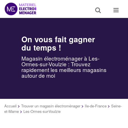
Toggle
Toggle
search
navigat
On vous fait gagner
du temps !
Magasin électroménager à Les-
Ormes-sur-Voulzie : Trouvez
rapidement les meilleurs magasins
autour de moi
Accueil
>
Trouver un magasin électroménager
>
Ile-de-France
>
Seine-
et-Marne
>
Les-Ormes-sur-Voulzie