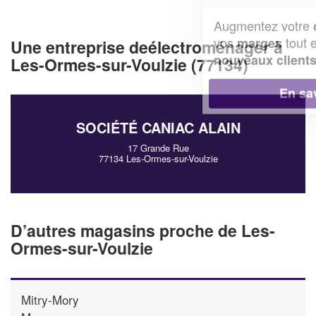
Augmentez votre
et
chiffre d'affaires
vos
tout en gagnant de
marges
Une entreprise deélectroménager à
!
nouveaux clients
Les-Ormes-sur-Voulzie (77134)
En savoir plus
SOCIÉTÉ CANIAC ALAIN
17 Grande Rue
77134 Les-Ormes-sur-Voulzie
D’autres magasins proche de Les-
Ormes-sur-Voulzie
Mitry-Mory