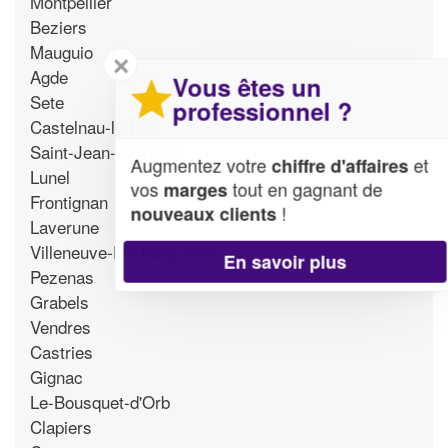
Montpellier
Beziers
Mauguio
✕
Agde
Vous êtes un
Sete
professionnel ?
Castelnau-le-Lez
Saint-Jean-de-Vedas
Augmentez votre
et
chiffre d'affaires
Lunel
vos
tout en gagnant de
marges
Frontignan
!
nouveaux clients
Laverune
Villeneuve-les-Maguelone
En savoir plus
Pezenas
Grabels
Vendres
Castries
Gignac
Le-Bousquet-d'Orb
Clapiers