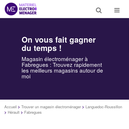
Toggle
Toggle
search
navigat
On vous fait gagner
du temps !
Magasin électroménager à
Fabregues : Trouvez rapidement
les meilleurs magasins autour de
moi
Accueil
>
Trouver un magasin électroménager
>
Languedoc-Roussillon
>
Hérault
>
Fabregues