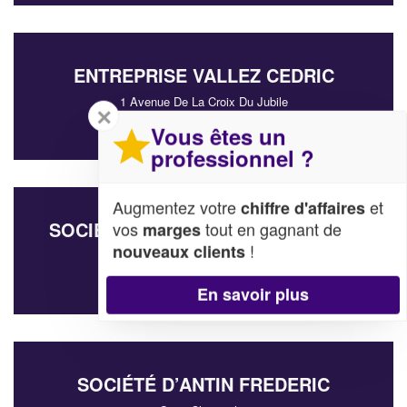
ENTREPRISE VALLEZ CEDRIC
1 Avenue De La Croix Du Jubile
✕
82120 Lavit
Vous êtes un
professionnel ?
Augmentez votre
et
chiffre d'affaires
SOCIÉTÉ OBJECTIF PHOTO (SARL)
vos
tout en gagnant de
marges
!
nouveaux clients
40 Rue Nationale
82500 Beaumont-de-Lomagne
En savoir plus
SOCIÉTÉ D’ANTIN FREDERIC