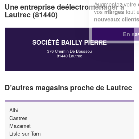
Augmentez votre
et
chiffre d'affaires
Une entreprise deélectroménager à
vos
tout en gagnant de
marges
Lautrec (81440)
!
nouveaux clients
En savoir plus
SOCIÉTÉ BAILLY PIERRE
376 Chemin De Boussou
81440 Lautrec
D’autres magasins proche de Lautrec
Albi
Castres
Mazamet
Lisle-sur-Tarn