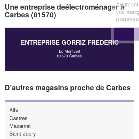
Augmentez votre
et
chiffre d'affaires
Une entreprise deélectroménager à
vos
tout en gagnant de
marges
Carbes (81570)
!
nouveaux clients
En savoir plus
ENTREPRISE GORRIZ FREDERIC
Ld Montvert
81570 Carbes
D’autres magasins proche de Carbes
Albi
Castres
Mazamet
Saint-Juery