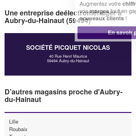
Augmentez votre
et
chiffre d'affaires
vos
tout en gagnant de
marges
Une entreprise deélectroménager à
!
nouveaux clients
Aubry-du-Hainaut (59494)
En savoir plus
SOCIÉTÉ PICQUET NICOLAS
40 Rue Henri Maurice
59494 Aubry-du-Hainaut
D’autres magasins proche d'Aubry-
du-Hainaut
Lille
Roubaix