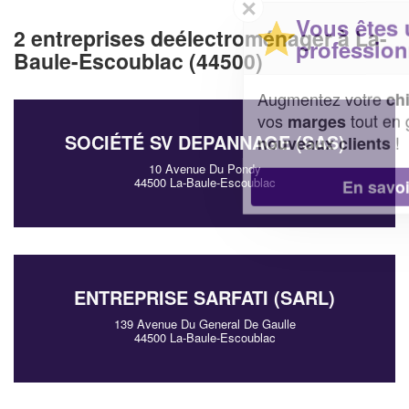
✕
Vous êtes un
2 entreprises deélectroménager à La-
professionnel ?
Baule-Escoublac (44500)
Augmentez votre
et
chiffre d'affaires
vos
tout en gagnant de
marges
SOCIÉTÉ SV DEPANNAGE (SAS)
!
nouveaux clients
10 Avenue Du Pondy
44500 La-Baule-Escoublac
En savoir plus
ENTREPRISE SARFATI (SARL)
139 Avenue Du General De Gaulle
44500 La-Baule-Escoublac