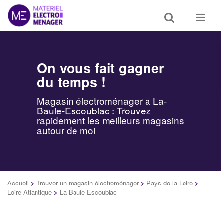
Toggle
Toggle
search
navigat
On vous fait gagner
du temps !
Magasin électroménager à La-
Baule-Escoublac : Trouvez
rapidement les meilleurs magasins
autour de moi
Accueil
>
Trouver un magasin électroménager
>
Pays-de-la-Loire
>
Loire-Atlantique
>
La-Baule-Escoublac