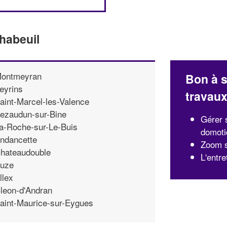
habeuil
ontmeyran
Bon à s
eyrins
travau
aint-Marcel-les-Valence
ezaudun-sur-Bine
Gérer 
a-Roche-sur-Le-Buis
domoti
ndancette
Zoom s
hateaudouble
L'entr
uze
llex
leon-d'Andran
aint-Maurice-sur-Eygues