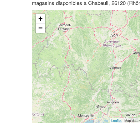
magasins disponibles à Chabeuil, 26120 (Rhô
+
−
Leaflet
| Map data