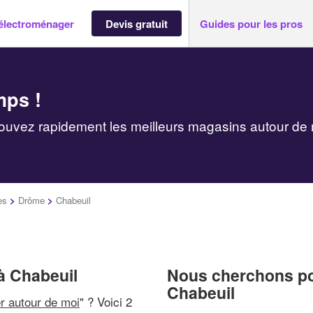
électroménager
Devis gratuit
Guides pour les pros
mps !
ouvez rapidement les meilleurs magasins autour de
es
>
Drôme
>
Chabeuil
à Chabeuil
Nous cherchons pou
Chabeuil
r autour de moi
" ? Voici 2