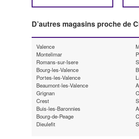
D’autres magasins proche de C
Valence
M
Montelimar
P
Romans-sur-Isere
S
Bourg-les-Valence
B
Portes-les-Valence
L
Beaumont-les-Valence
A
Grignan
C
Crest
S
Buis-les-Baronnies
A
Bourg-de-Peage
C
Dieulefit
S