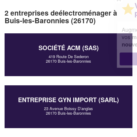
Vous êtes un
professionnel ?
2 entreprises deélectroménager à
Buis-les-Baronnies (26170)
Augmentez votre
et
chiffre d'affaires
vos
tout en gagnant de
marges
!
nouveaux clients
SOCIÉTÉ ACM (SAS)
419 Route De Sederon
En savoir plus
26170 Buis-les-Baronnies
ENTREPRISE GYN IMPORT (SARL)
23 Avenue Boissy D’anglas
26170 Buis-les-Baronnies