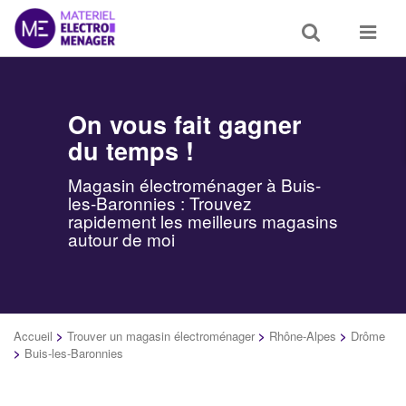
Toggle
Toggle
search
navigat
On vous fait gagner
du temps !
Magasin électroménager à Buis-
les-Baronnies : Trouvez
rapidement les meilleurs magasins
autour de moi
Accueil
>
Trouver un magasin électroménager
>
Rhône-Alpes
>
Drôme
>
Buis-les-Baronnies