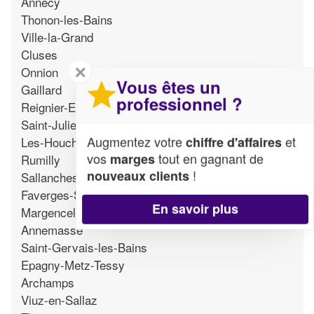
Annecy
Thonon-les-Bains
Ville-la-Grand
Cluses
✕
Onnion
Vous êtes un
Gaillard
professionnel ?
Reignier-Esery
Saint-Julien-en-Genevois
Augmentez votre
et
chiffre d'affaires
Les-Houches
vos
tout en gagnant de
marges
Rumilly
!
nouveaux clients
Sallanches
Faverges-Seythenex
En savoir plus
Margencel
Annemasse
Saint-Gervais-les-Bains
Epagny-Metz-Tessy
Archamps
Viuz-en-Sallaz