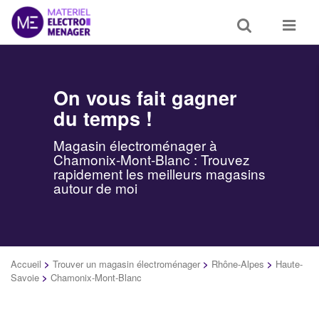
Toggle
Toggle
search
navigat
On vous fait gagner
du temps !
Magasin électroménager à
Chamonix-Mont-Blanc : Trouvez
rapidement les meilleurs magasins
autour de moi
Accueil
>
Trouver un magasin électroménager
>
Rhône-Alpes
>
Haute-
Savoie
>
Chamonix-Mont-Blanc