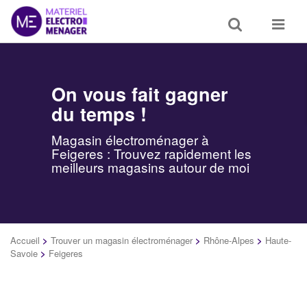
Toggle
Toggle
search
navigat
On vous fait gagner
du temps !
Magasin électroménager à
Feigeres : Trouvez rapidement les
meilleurs magasins autour de moi
Accueil
>
Trouver un magasin électroménager
>
Rhône-Alpes
>
Haute-
Savoie
>
Feigeres