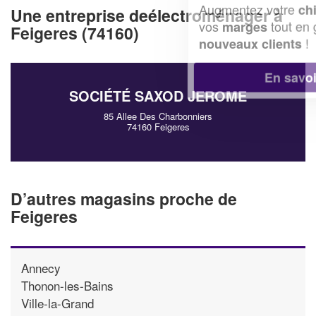
Augmentez votre
et
chiffre d'affaires
Une entreprise deélectroménager à
vos
tout en gagnant de
marges
Feigeres (74160)
!
nouveaux clients
En savoir plus
SOCIÉTÉ SAXOD JEROME
85 Allee Des Charbonniers
74160 Feigeres
D’autres magasins proche de
Feigeres
Annecy
Thonon-les-Bains
Ville-la-Grand