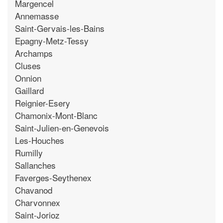
Margencel
Annemasse
Saint-Gervais-les-Bains
Epagny-Metz-Tessy
Archamps
Cluses
Onnion
Gaillard
Reignier-Esery
Chamonix-Mont-Blanc
Saint-Julien-en-Genevois
Les-Houches
Rumilly
Sallanches
Faverges-Seythenex
Chavanod
Charvonnex
Saint-Jorioz