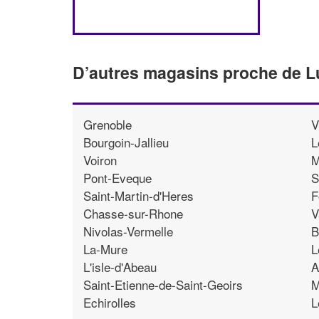
D’autres magasins proche de L
Grenoble
V
Bourgoin-Jallieu
L
Voiron
M
Pont-Eveque
S
Saint-Martin-d'Heres
F
Chasse-sur-Rhone
V
Nivolas-Vermelle
B
La-Mure
L
L'isle-d'Abeau
A
Saint-Etienne-de-Saint-Geoirs
M
Echirolles
L