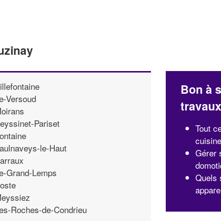
uzinay
illefontaine
Bon à s
e-Versoud
travau
oirans
eyssinet-Pariset
Tout ce
ontaine
cuisin
aulnaveys-le-Haut
Gérer 
arraux
domoti
e-Grand-Lemps
Quels 
oste
appare
eyssiez
es-Roches-de-Condrieu