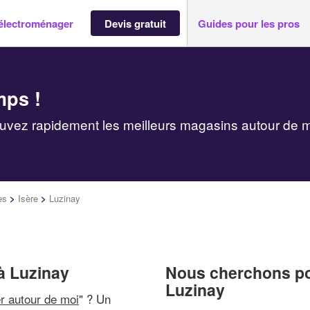
électroménager
Devis gratuit
Guides pour les pros
mps !
uvez rapidement les meilleurs magasins autour de 
es
>
Isère
>
Luzinay
à Luzinay
Nous cherchons pou
Luzinay
r autour de moi
" ? Un