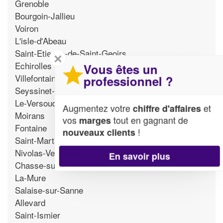
Grenoble
Bourgoin-Jallieu
Voiron
L'isle-d'Abeau
Saint-Etienne-de-Saint-Geoirs
✕
Echirolles
Vous êtes un
Villefontaine
professionnel ?
Seyssinet-Pariset
Le-Versoud
Augmentez votre
et
chiffre d'affaires
Moirans
vos
tout en gagnant de
marges
Fontaine
!
nouveaux clients
Saint-Martin-d'Heres
Nivolas-Vermelle
En savoir plus
Chasse-sur-Rhone
La-Mure
Salaise-sur-Sanne
Allevard
Saint-Ismier