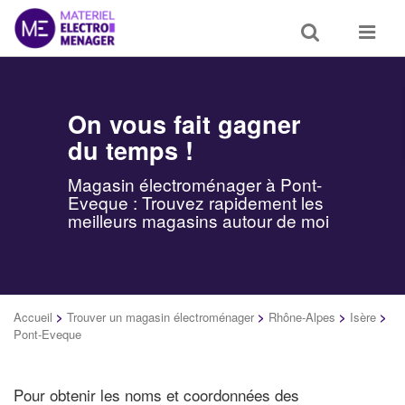
Toggle
Toggle
search
navigat
On vous fait gagner
du temps !
Magasin électroménager à Pont-
Eveque : Trouvez rapidement les
meilleurs magasins autour de moi
Accueil
>
Trouver un magasin électroménager
>
Rhône-Alpes
>
Isère
>
Pont-Eveque
Pour obtenir les noms et coordonnées des