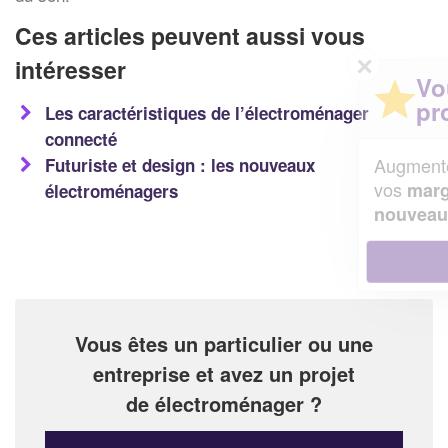
Ces articles peuvent aussi vous
✕
intéresser
Vous êtes un
professionnel ?
Les caractéristiques de l’électroménager
connecté
Augmentez votre
et
Futuriste et design : les nouveaux
chiffre d'affaires
vos
tout en gagnant de
marges
électroménagers
!
nouveaux clients
En savoir plus
Vous êtes un particulier ou une
entreprise et avez un projet
de électroménager ?