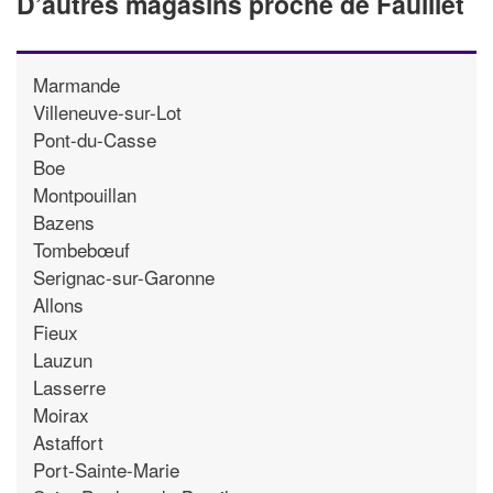
D’autres magasins proche de Fauillet
Marmande
Villeneuve-sur-Lot
Pont-du-Casse
Boe
Montpouillan
Bazens
Tombebœuf
Serignac-sur-Garonne
Allons
Fieux
Lauzun
Lasserre
Moirax
Astaffort
Port-Sainte-Marie