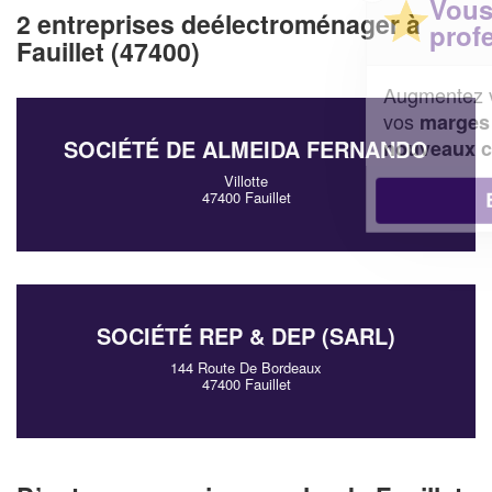
Vous êtes un
2 entreprises deélectroménager à
professionnel ?
Fauillet (47400)
Augmentez votre
et
chiffre d'affaires
vos
tout en gagnant de
marges
!
SOCIÉTÉ DE ALMEIDA FERNANDO
nouveaux clients
Villotte
En savoir plus
47400 Fauillet
SOCIÉTÉ REP & DEP (SARL)
144 Route De Bordeaux
47400 Fauillet