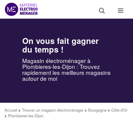
Toggle
Toggle
search
navigat
On vous fait gagner
du temps !
Magasin électroménager à
Plombieres-les-Dijon : Trouvez
rapidement les meilleurs magasins
autour de moi
Accueil
>
Trouver un magasin électroménager
>
Bourgogne
>
Côte-d'Or
>
Plombieres-les-Dijon