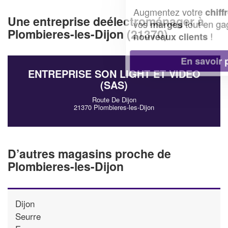
Augmentez votre
et
chiffre d'affaires
Une entreprise deélectroménager à
vos
tout en gagnant de
marges
Plombieres-les-Dijon (21370)
!
nouveaux clients
En savoir plus
ENTREPRISE SON LIGHT ET VIDEO
(SAS)
Route De Dijon
21370 Plombieres-les-Dijon
D’autres magasins proche de
Plombieres-les-Dijon
Dijon
Seurre