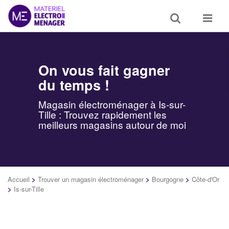
Toggle
Toggle
search
navigat
On vous fait gagner
du temps !
Magasin électroménager à Is-sur-
Tille : Trouvez rapidement les
meilleurs magasins autour de moi
Accueil
>
Trouver un magasin électroménager
>
Bourgogne
>
Côte-d'Or
>
Is-sur-Tille