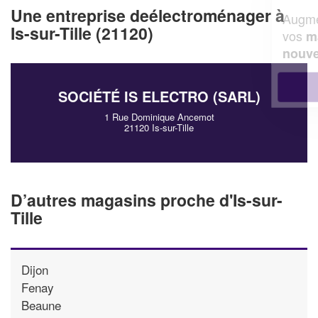
Une entreprise deélectroménager à
Augmentez votre
et
chiffre d'affaires
Is-sur-Tille (21120)
vos
tout en gagnant de
marges
!
nouveaux clients
En savoir plus
SOCIÉTÉ IS ELECTRO (SARL)
1 Rue Dominique Ancemot
21120 Is-sur-Tille
D’autres magasins proche d'Is-sur-
Tille
Dijon
Fenay
Beaune