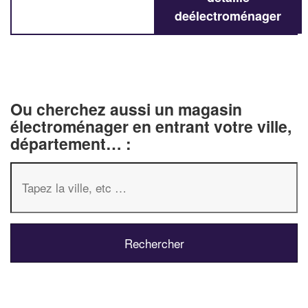
deélectroménager
Ou cherchez aussi un magasin
électroménager en entrant votre ville,
département… :
✕
Vous êtes un
professionnel ?
Augmentez votre
chiffre d'affa
vos
tout en gagnant d
marges
!
nouveaux clients
En savoir plus