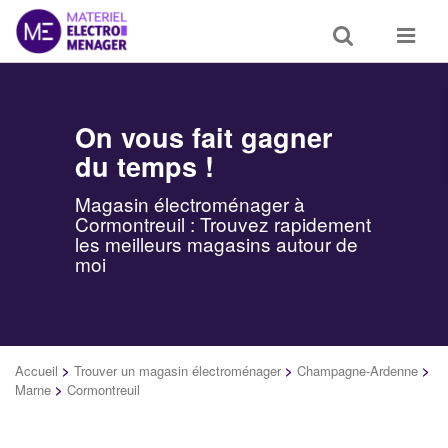
Toggle
Toggle
search
navigat
On vous fait gagner
du temps !
Magasin électroménager à
Cormontreuil : Trouvez rapidement
les meilleurs magasins autour de
moi
Accueil
>
Trouver un magasin électroménager
>
Champagne-Ardenne
>
Marne
>
Cormontreuil