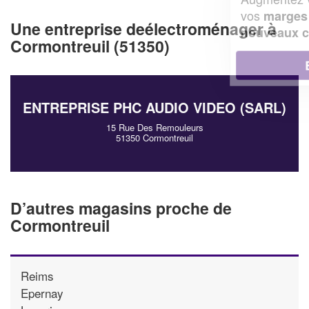
vos
tout en gagnant de
marges
Une entreprise deélectroménager à
!
nouveaux clients
Cormontreuil (51350)
En savoir plus
ENTREPRISE PHC AUDIO VIDEO (SARL)
15 Rue Des Remouleurs
51350 Cormontreuil
D’autres magasins proche de
Cormontreuil
Reims
Epernay