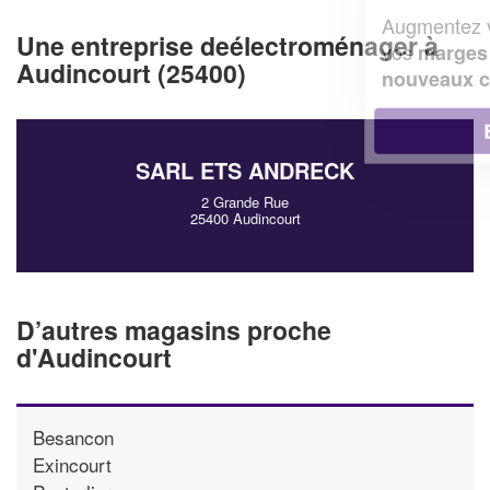
Augmentez votre
et
chiffre d'affaires
Une entreprise deélectroménager à
vos
tout en gagnant de
marges
Audincourt (25400)
!
nouveaux clients
En savoir plus
SARL ETS ANDRECK
2 Grande Rue
25400 Audincourt
D’autres magasins proche
d'Audincourt
Besancon
Exincourt