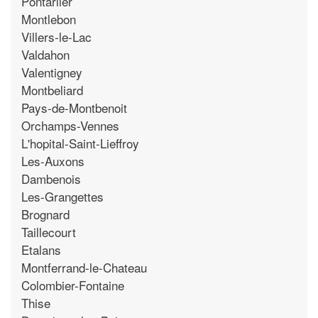
Pontarlier
Montlebon
Villers-le-Lac
Valdahon
Valentigney
Montbeliard
Pays-de-Montbenoit
Orchamps-Vennes
L'hopital-Saint-Lieffroy
Les-Auxons
Dambenois
Les-Grangettes
Brognard
Taillecourt
Etalans
Montferrand-le-Chateau
Colombier-Fontaine
Thise