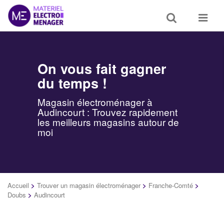
Toggle
Toggle
search
navigat
On vous fait gagner
du temps !
Magasin électroménager à
Audincourt : Trouvez rapidement
les meilleurs magasins autour de
moi
Accueil
>
Trouver un magasin électroménager
>
Franche-Comté
>
Doubs
>
Audincourt