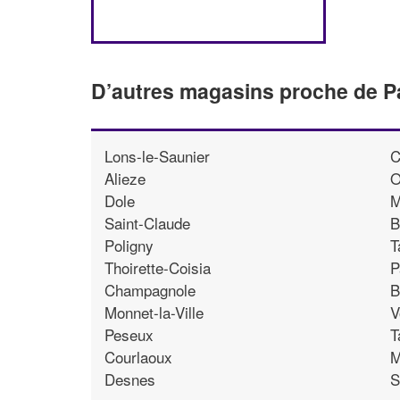
D’autres magasins proche de P
Lons-le-Saunier
C
Alieze
O
Dole
M
Saint-Claude
B
Poligny
T
Thoirette-Coisia
P
Champagnole
B
Monnet-la-Ville
V
Peseux
T
Courlaoux
M
Desnes
S