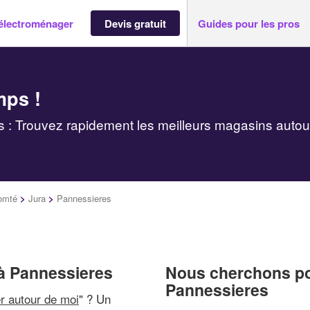
électroménager
Devis gratuit
Guides pour les pros
mps !
: Trouvez rapidement les meilleurs magasins autou
omté
>
Jura
>
Pannessieres
à Pannessieres
Nous cherchons pou
Pannessieres
r autour de moi
" ? Un