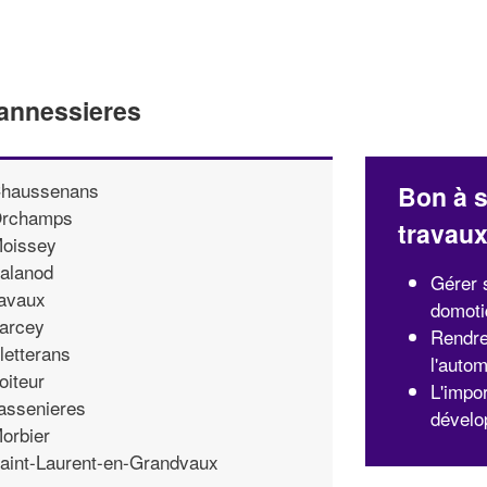
annessieres
haussenans
Bon à s
rchamps
travau
oissey
alanod
Gérer 
avaux
domoti
arcey
Rendre
letterans
l'autom
oiteur
L'impo
assenieres
dévelo
orbier
aint-Laurent-en-Grandvaux