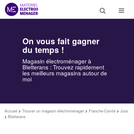
Toggle
Toggle
search
navigat
On vous fait gagner
du temps !
Magasin électroménager à
Bletterans : Trouvez rapidement
les meilleurs magasins autour de
moi
Accueil
>
Trouver un magasin électroménager
>
Franche-Comté
>
Jura
>
Bletterans