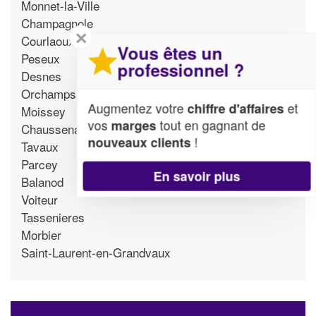
Monnet-la-Ville
Champagnole
✕
Courlaoux
Vous êtes un
Peseux
professionnel ?
Desnes
Orchamps
Augmentez votre
et
chiffre d'affaires
Moissey
vos
tout en gagnant de
marges
Chaussenans
!
nouveaux clients
Tavaux
Parcey
En savoir plus
Balanod
Voiteur
Tassenieres
Morbier
Saint-Laurent-en-Grandvaux