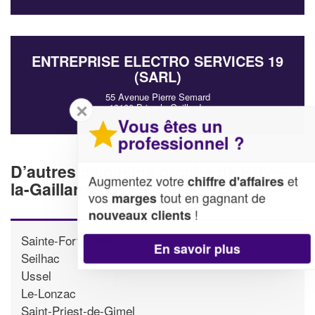
ENTREPRISE ELECTRO SERVICES 19
(SARL)
55 Avenue Pierre Semard
✕
19100 Brive-la-Gaillarde
Vous êtes un
professionnel ?
D’autres magasins proche de Brive-
Augmentez votre
et
chiffre d'affaires
la-Gaillarde
vos
tout en gagnant de
marges
!
nouveaux clients
Sainte-Fortunade
En savoir plus
Seilhac
Ussel
Le-Lonzac
Saint-Priest-de-Gimel