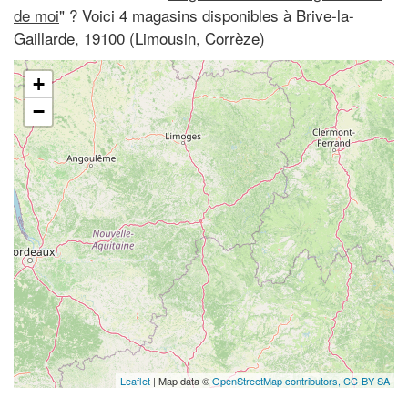
de moi
" ? Voici 4 magasins disponibles à Brive-la-
Gaillarde, 19100 (Limousin, Corrèze)
+
−
Leaflet
| Map data ©
OpenStreetMap contributors,
CC-BY-SA